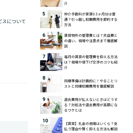
介
5
仲介手数料が家賃0.5ヶ月分は普
通？引っ越し初期費用を節約する
ビスについて
方法
6
賃貸物件の管理費とは？共益費と
の違い、相場や注意点まで徹底解
説
7
毎月の賃貸の管理費を抑える方法
は？相場や値下げ交渉のコツも紹
介
8
同棲準備は計画的に！やることリ
ストと同棲初期費用を徹底解説
9
退去費用が払えないときはどうす
る？対処法や退去費用が高額にな
るワケとは
10
【賃貸】礼金の相場はいくら？支
払う理由や賢く抑える方法も解説