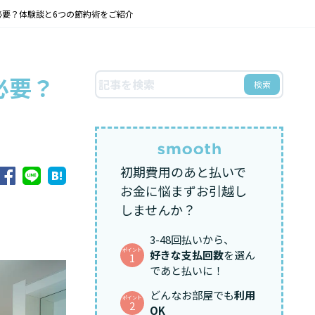
必要？体験談と6つの節約術をご紹介
必要？
検索
初期費用のあと払いで
お金に悩まずお引越し
しませんか？
3-48回払いから、
ポイント
好きな支払回数
を選ん
1
であと払いに！
どんなお部屋でも
利用
ポイント
2
OK