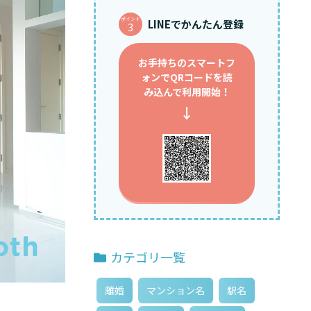
ポイント
LINEでかんたん登録
3
お手持ちのスマートフ
ォンで
QRコードを読
み込んで利用開始！
↓
カテゴリ一覧
離婚
マンション名
駅名