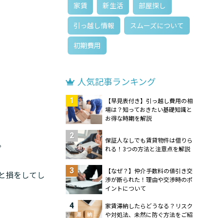
家賃
新生活
部屋探し
引っ越し情報
スムーズについて
初期費用
人気記事ランキング
1
【早見表付き】引っ越し費用の相
場は？知っておきたい基礎知識と
お得な時期を解説
2
保証人なしでも賃貸物件は借りら
。
れる！3つの方法と注意点を解説
3
【なぜ？】仲介手数料の値引き交
と損をしてし
渉が断られた！理由や交渉時のポ
イントについて
4
家賃滞納したらどうなる？リスク
や対処法、未然に防ぐ方法をご紹