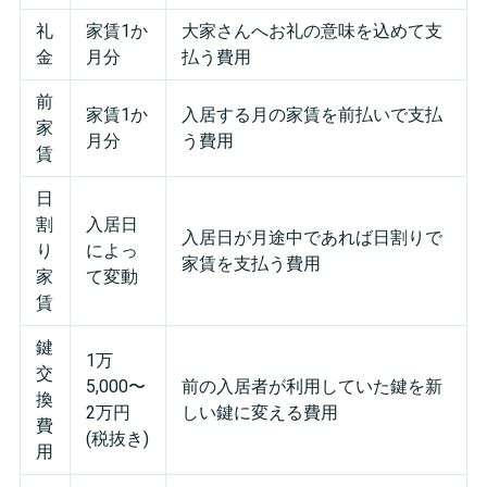
礼
家賃1か
大家さんへお礼の意味を込めて支
金
月分
払う費用
前
家賃1か
入居する月の家賃を前払いで支払
家
月分
う費用
賃
日
割
入居日
入居日が月途中であれば日割りで
り
によっ
家賃を支払う費用
家
て変動
賃
鍵
1万
交
5,000〜
前の入居者が利用していた鍵を新
換
2万円
しい鍵に変える費用
費
(税抜き)
用