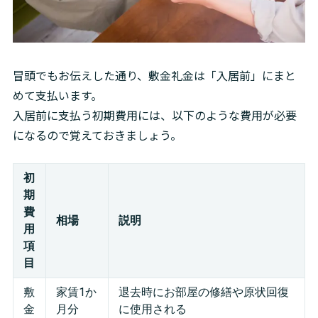
冒頭でもお伝えした通り、敷金礼金は「入居前」にまと
めて支払います。

入居前に支払う初期費用には、以下のような費用が必要
になるので覚えておきましょう。
初
期
費
相場
説明
用
項
目
敷
家賃1か
退去時にお部屋の修繕や原状回復
金
月分
に使用される