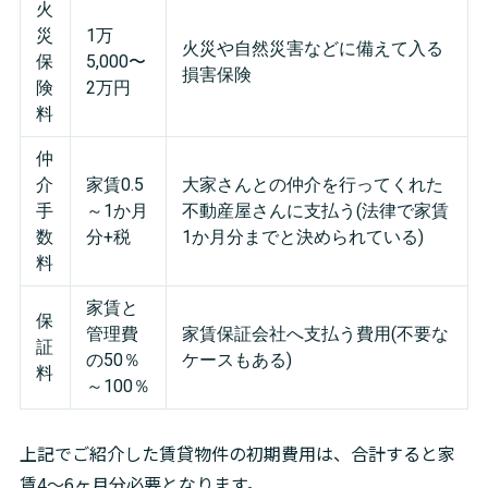
火
災
1万
火災や自然災害などに備えて入る
保
5,000〜
損害保険
険
2万円
料
仲
介
家賃0.5
大家さんとの仲介を行ってくれた
手
～1か月
不動産屋さんに支払う(法律で家賃
数
分+税
1か月分までと決められている)
料
家賃と
保
管理費
家賃保証会社へ支払う費用(不要な
証
の50％
ケースもある)
料
～100％
上記でご紹介した賃貸物件の初期費用は、合計すると家
賃4〜6ヶ月分必要となります。