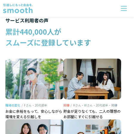
サービス利用者の声
累計
440,000
人が
スムーズに登録しています
職場の変化
/
Fさん・20代前半
同棲
/
Hさん・Wさん・20代前半・同棲
お金に余裕をもって、安心しながら
貯金が足りなくても、二人の理想の
環境を変える引越しを
お部屋にすぐに引越せる