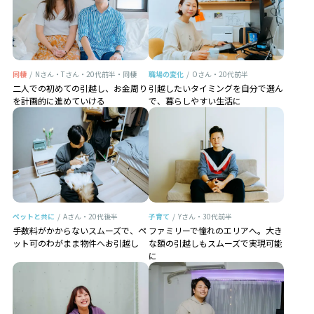
同棲
/
Nさん・Tさん・20代前半・同棲
職場の変化
/
Oさん・20代前半
二人での初めての引越し、お金周り
引越したいタイミングを自分で選ん
を計画的に進めていける
で、暮らしやすい生活に
ペットと共に
/
Aさん・20代後半
子育て
/
Yさん・30代前半
手数料がかからないスムーズで、ペ
ファミリーで憧れのエリアへ。大き
ット可のわがまま物件へお引越し
な額の引越しもスムーズで実現可能
に