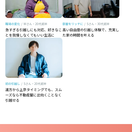
職場の変化
/
Wさん・20代前半
部屋をリッチに
/
Sさん・30代前半
急すぎる引越しにも対応、好きなこ
高い自由度の引越し体験で、充実し
とを我慢しなくてもいい生活に
た家の時間を叶える
初の引越し
/
Sさん・20代前半
遠方から上京タイミングでも、スム
ーズなら不動産屋に出向くことなく
引越せる