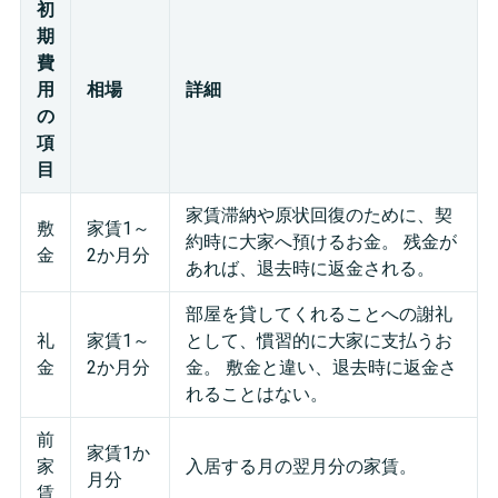
初
期
費
用
相場
詳細
の
項
目
家賃滞納や原状回復のために、契
敷
家賃1～
約時に大家へ預けるお金。 残金が
金
2か月分
あれば、退去時に返金される。
部屋を貸してくれることへの謝礼
礼
家賃1～
として、慣習的に大家に支払うお
金
2か月分
金。 敷金と違い、退去時に返金さ
れることはない。
前
家賃1か
家
入居する月の翌月分の家賃。
月分
賃