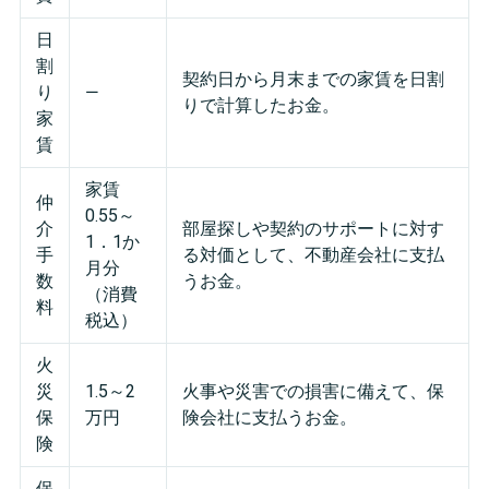
日
割
契約日から月末までの家賃を日割
り
―
りで計算したお金。
家
賃
家賃
仲
0.55～
介
部屋探しや契約のサポートに対す
1．1か
手
る対価として、不動産会社に支払
月分
数
うお金。
（消費
料
税込）
火
災
1.5～2
火事や災害での損害に備えて、保
保
万円
険会社に支払うお金。
険
保