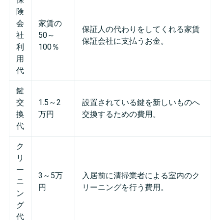
険
会
家賃の
保証人の代わりをしてくれる家賃
社
50～
保証会社に支払うお金。
利
100％
用
代
鍵
交
1.5～2
設置されている鍵を新しいものへ
換
万円
交換するための費用。
代
ク
リ
ー
3～5万
入居前に清掃業者による室内のク
ニ
円
リーニングを行う費用。
ン
グ
代