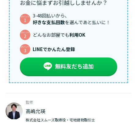
お金に悩まずお引越ししませんか？
3-48回払いから、
ポイント
1
好きな支払回数
を選んであと払いに！
ポイント
どんなお部屋でも
利用OK
2
ポイント
LINEでかんたん登録
3
無料友だち追加
監修
高嶋允瑛
株式会社スムーズ取締役・宅地建物取引士