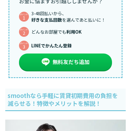
お金に悩まずお引越ししませんか？
3-48回払いから、
ポイント
1
好きな支払回数
を選んであと払いに！
ポイント
どんなお部屋でも
利用OK
2
ポイント
LINEでかんたん登録
3
無料友だち追加
smoothなら手軽に賃貸初期費用の負担を
減らせる！特徴やメリットを解説！