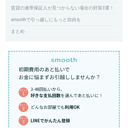
賃貸の連帯保証人が見つからない場合の対策3選！
smoothで引っ越しにもっと自由を
まとめ
初期費用のあと払いで
お金に悩まずお引越ししませんか？
3-48回払いから、
ポイント
1
好きな支払回数
を選んであと払いに！
ポイント
どんなお部屋でも
利用OK
2
ポイント
LINEでかんたん登録
3