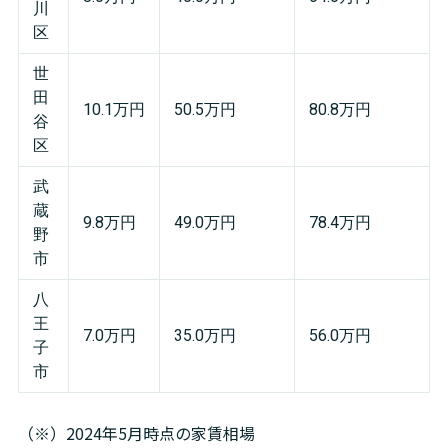
川
区
世
田
10.1万円
50.5万円
80.8万円
谷
区
武
蔵
9.8万円
49.0万円
78.4万円
野
市
八
王
7.0万円
35.0万円
56.0万円
子
市
（※）2024年5月時点の家賃相場