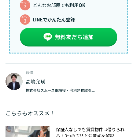
ポイント
どんなお部屋でも
利用OK
2
ポイント
LINEでかんたん登録
3
無料友だち追加
監修
高嶋允瑛
株式会社スムーズ取締役・宅地建物取引士
こちらもオススメ！
無料友だち追加
保証人なしでも賃貸物件は借りられ
る！3つの方法と注意点を解説