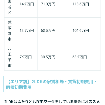
田
14.2万円
71.0万円
113.6万円
谷
区
武
蔵
12.7万円
63.5万円
101.6万円
野
市
八
王
7.9万円
39.5万円
63.2万円
子
市
【エリア別】2LDKの家賃相場・賃貸初期費用・
同棲初期費用
2LDKはふたりとも在宅ワークをしている場合にオススメ