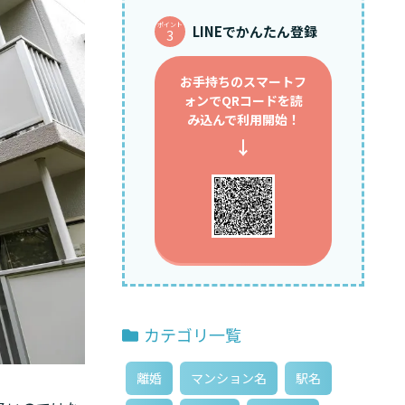
ポイント
LINEでかんたん登録
3
お手持ちのスマートフ
ォンで
QRコードを読
み込んで利用開始！
↓
カテゴリ一覧
離婚
マンション名
駅名