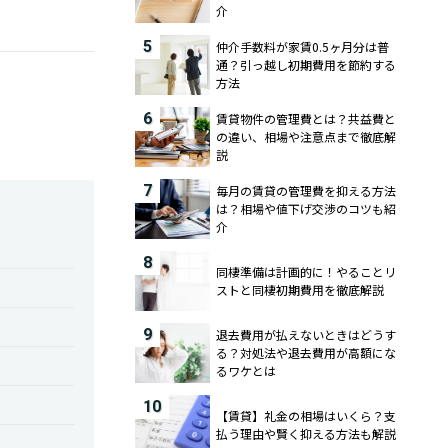
介
5
仲介手数料が家賃0.5ヶ月分は普
通？引っ越し初期費用を節約する
方法
6
賃貸物件の管理費とは？共益費と
の違い、相場や注意点まで徹底解
説
7
毎月の賃貸の管理費を抑える方法
は？相場や値下げ交渉のコツも紹
介
8
同棲準備は計画的に！やることリ
ストと同棲初期費用を徹底解説
9
退去費用が払えないときはどうす
る？対処法や退去費用が高額にな
るワケとは
10
【賃貸】礼金の相場はいくら？支
払う理由や賢く抑える方法も解説