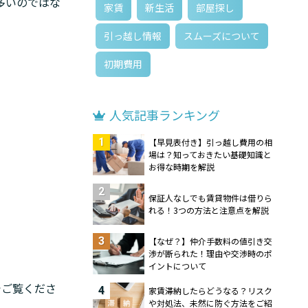
多いのではな
家賃
新生活
部屋探し
引っ越し情報
スムーズについて
初期費用
人気記事ランキング
1
【早見表付き】引っ越し費用の相
場は？知っておきたい基礎知識と
お得な時期を解説
2
保証人なしでも賃貸物件は借りら
れる！3つの方法と注意点を解説
3
【なぜ？】仲介手数料の値引き交
渉が断られた！理由や交渉時のポ
イントについて
でご覧くださ
4
家賃滞納したらどうなる？リスク
や対処法、未然に防ぐ方法をご紹