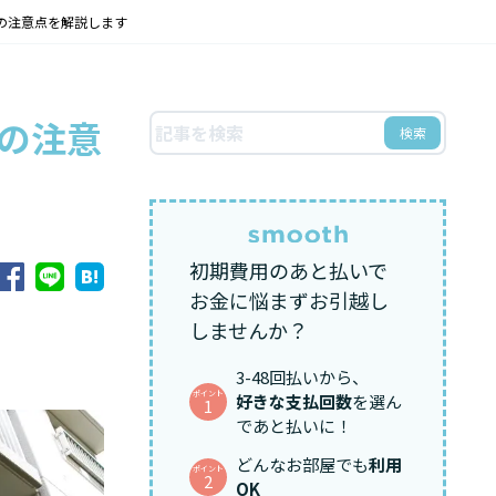
の注意点を解説します
の注意
検索
初期費用のあと払いで
お金に悩まずお引越し
しませんか？
3-48回払いから、
ポイント
好きな支払回数
を選ん
1
であと払いに！
どんなお部屋でも
利用
ポイント
2
OK