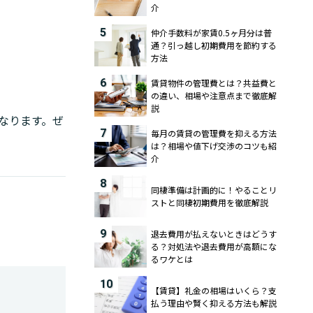
介
5
仲介手数料が家賃0.5ヶ月分は普
通？引っ越し初期費用を節約する
方法
6
賃貸物件の管理費とは？共益費と
の違い、相場や注意点まで徹底解
説
なります。ぜ
7
毎月の賃貸の管理費を抑える方法
は？相場や値下げ交渉のコツも紹
介
8
同棲準備は計画的に！やることリ
ストと同棲初期費用を徹底解説
9
退去費用が払えないときはどうす
る？対処法や退去費用が高額にな
るワケとは
10
【賃貸】礼金の相場はいくら？支
払う理由や賢く抑える方法も解説