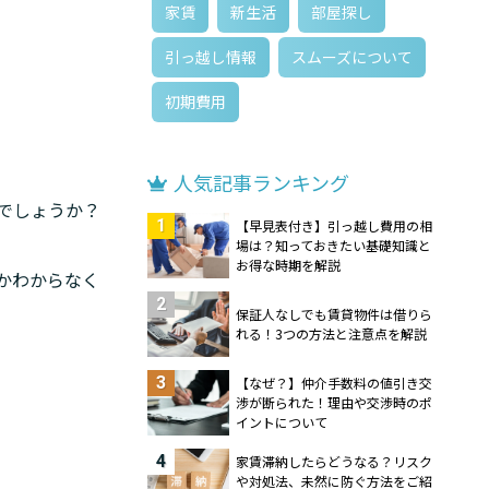
家賃
新生活
部屋探し
引っ越し情報
スムーズについて
初期費用
人気記事ランキング
でしょうか？
1
【早見表付き】引っ越し費用の相
場は？知っておきたい基礎知識と
お得な時期を解説
かわからなく
2
保証人なしでも賃貸物件は借りら
れる！3つの方法と注意点を解説
3
【なぜ？】仲介手数料の値引き交
渉が断られた！理由や交渉時のポ
イントについて
4
家賃滞納したらどうなる？リスク
や対処法、未然に防ぐ方法をご紹