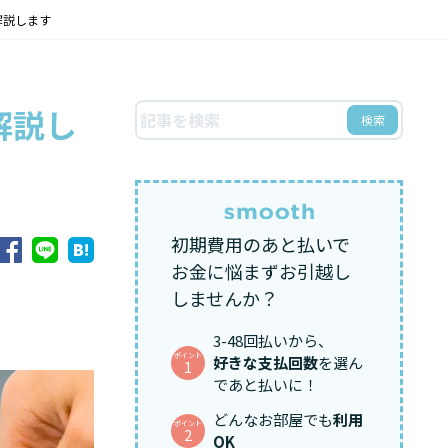
解説します
解説し
検索
初期費用のあと払いで
お金に悩まずお引越し
しませんか？
3-48回払いから、
ポイント
好きな支払回数
を選ん
1
であと払いに！
どんなお部屋でも
利用
ポイント
2
OK