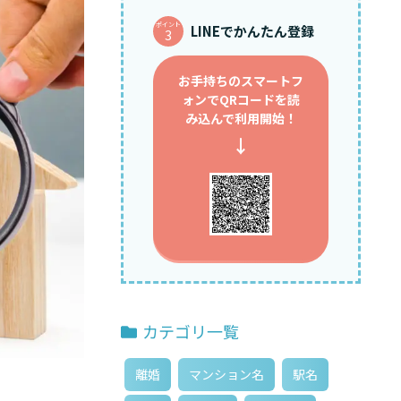
ポイント
LINEでかんたん登録
3
お手持ちのスマートフ
ォンで
QRコードを読
み込んで利用開始！
↓
カテゴリ一覧
離婚
マンション名
駅名