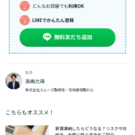
ポイント
どんなお部屋でも
利用OK
2
ポイント
LINEでかんたん登録
3
無料友だち追加
監修
高嶋允瑛
株式会社スムーズ取締役・宅地建物取引士
こちらもオススメ！
家賃滞納したらどうなる？リスクや対
処法、未然に防ぐ方法をご紹介