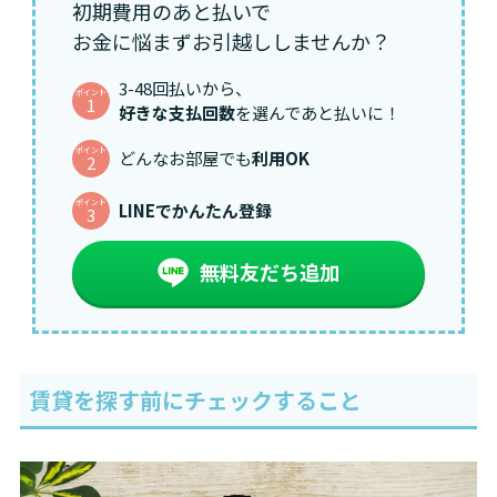
初期費用のあと払いで
お金に悩まずお引越ししませんか？
3-48回払いから、
ポイント
1
好きな支払回数
を選んであと払いに！
ポイント
どんなお部屋でも
利用OK
2
ポイント
LINEでかんたん登録
3
無料友だち追加
賃貸を探す前にチェックすること