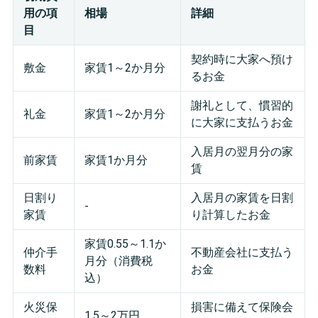
用の項
相場
詳細
目
契約時に大家へ預け
敷金
家賃1～2か月分
るお金
謝礼として、慣習的
礼金
家賃1～2か月分
に大家に支払うお金
入居月の翌月分の家
前家賃
家賃1か月分
賃
日割り
入居月の家賃を日割
-
家賃
り計算したお金
家賃0.55～1.1か
仲介手
不動産会社に支払う
月分（消費税
数料
お金
込）
火災保
損害に備えて保険会
1.5～2万円