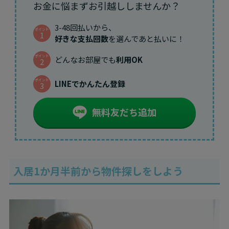
お金に悩まずお引越ししませんか？
3-48回払いから、
ポイント
1
好きな支払回数
を選んであと払いに！
ポイント
どんなお部屋でも
利用OK
2
ポイント
LINEでかんたん登録
3
無料友だち追加
入居1か月半前から物件探しをしよう