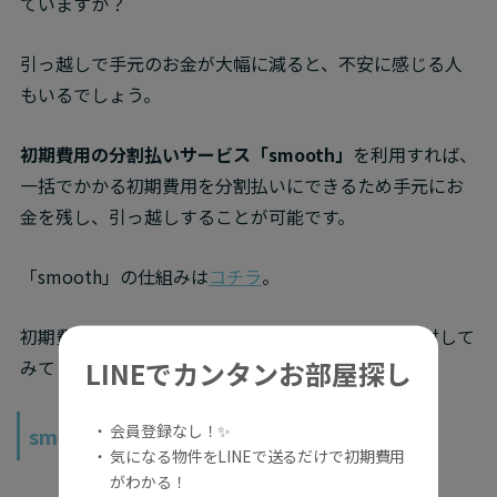
ていますか？
引っ越しで手元のお金が大幅に減ると、不安に感じる人
もいるでしょう。
初期費用の分割払いサービス「smooth」
を利用すれば、
一括でかかる初期費用を分割払いにできるため手元にお
金を残し、引っ越しすることが可能です。
「smooth」の仕組みは
コチラ
。
初期費用を抑えたい方は、「smooth」の利用を検討して
LINEでカンタンお部屋探し
みてください。
・ 会員登録なし！✨
smooth利用者の声
・ 気になる物件をLINEで送るだけで初期費用
がわかる！