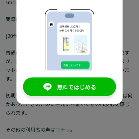
smoothは、累計300,000人が登録しています。
実際にsmoothを利用した方の声を紹介します。
[20代前半　男性]
普通のお引越しとやることやフローは変わらないのです
が、分割で払える大きなメリットがある中で他にデメリ
ットがなく、背負うものがないのがいいなと思っていま
す。
無料ではじめる
初期費用の部分がネックなので、smoothを利用すれば何
かあったときのために手元にお金があるのは安心を感じ
られます。
その他の利用者の声は
コチラ
。