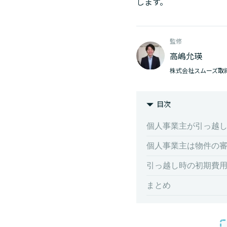
します。
監修
高嶋允瑛
株式会社スムーズ取
目次
個人事業主が引っ越
個人事業主は物件の
引っ越し時の初期費用分
まとめ