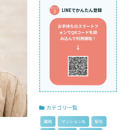
ポイント
LINEでかんたん登録
3
お手持ちのスマートフ
ォンで
QRコードを読
み込んで利用開始！
↓
カテゴリ一覧
離婚
マンション名
駅名