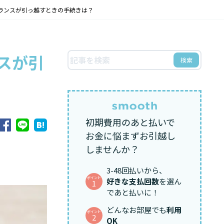
ーランスが引っ越すときの手続きは？
スが引
検索
初期費用のあと払いで
お金に悩まずお引越し
しませんか？
3-48回払いから、
ポイント
好きな支払回数
を選ん
1
であと払いに！
どんなお部屋でも
利用
ポイント
2
OK