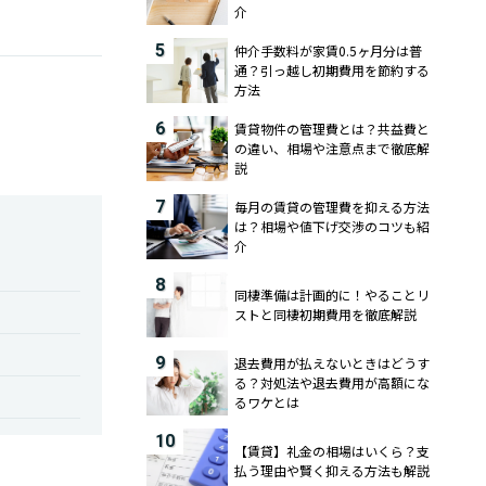
介
5
仲介手数料が家賃0.5ヶ月分は普
通？引っ越し初期費用を節約する
方法
6
賃貸物件の管理費とは？共益費と
の違い、相場や注意点まで徹底解
説
7
毎月の賃貸の管理費を抑える方法
は？相場や値下げ交渉のコツも紹
介
8
同棲準備は計画的に！やることリ
ストと同棲初期費用を徹底解説
9
退去費用が払えないときはどうす
る？対処法や退去費用が高額にな
るワケとは
10
【賃貸】礼金の相場はいくら？支
払う理由や賢く抑える方法も解説