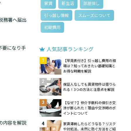
。
家賃
新生活
部屋探し
引っ越し情報
スムーズについて
税務署へ届出
初期費用
不要になり手
人気記事ランキング
1
【早見表付き】引っ越し費用の相
場は？知っておきたい基礎知識と
お得な時期を解説
2
保証人なしでも賃貸物件は借りら
れる！3つの方法と注意点を解説
3
【なぜ？】仲介手数料の値引き交
渉が断られた！理由や交渉時のポ
イントについて
の内容を解説
4
家賃滞納したらどうなる？リスク
や対処法、未然に防ぐ方法をご紹