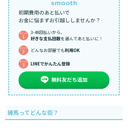
初期費用のあと払いで
お金に悩まずお引越ししませんか？
3-48回払いから、
ポイント
1
好きな支払回数
を選んであと払いに！
ポイント
どんなお部屋でも
利用OK
2
ポイント
LINEでかんたん登録
3
無料友だち追加
練馬ってどんな街？