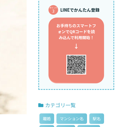
ポイント
LINEでかんたん登録
3
お手持ちのスマートフ
ォンで
QRコードを読
み込んで利用開始！
↓
カテゴリ一覧
離婚
マンション名
駅名