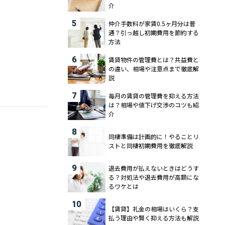
介
5
仲介手数料が家賃0.5ヶ月分は普
通？引っ越し初期費用を節約する
方法
。
6
賃貸物件の管理費とは？共益費と
の違い、相場や注意点まで徹底解
説
7
毎月の賃貸の管理費を抑える方法
は？相場や値下げ交渉のコツも紹
介
8
同棲準備は計画的に！やることリ
ストと同棲初期費用を徹底解説
9
退去費用が払えないときはどうす
る？対処法や退去費用が高額にな
るワケとは
10
【賃貸】礼金の相場はいくら？支
払う理由や賢く抑える方法も解説