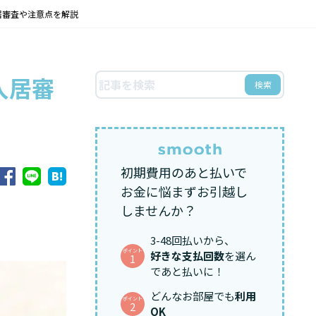
居審査や注意点を解説
入居審
検索
初期費用のあと払いで
お金に悩まずお引越し
しませんか？
3-48回払いから、
ポイント
好きな支払回数
を選ん
1
であと払いに！
どんなお部屋でも
利用
ポイント
2
OK