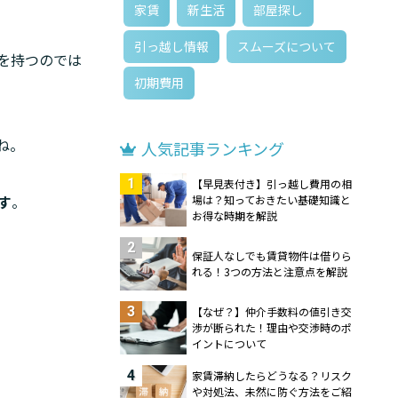
家賃
新生活
部屋探し
引っ越し情報
スムーズについて
を持つのでは
初期費用
ね。
人気記事ランキング
1
【早見表付き】引っ越し費用の相
す
。
場は？知っておきたい基礎知識と
お得な時期を解説
2
保証人なしでも賃貸物件は借りら
れる！3つの方法と注意点を解説
3
【なぜ？】仲介手数料の値引き交
渉が断られた！理由や交渉時のポ
イントについて
4
家賃滞納したらどうなる？リスク
や対処法、未然に防ぐ方法をご紹