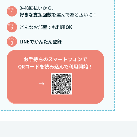
3-48回払いから、
ポイント
1
好きな支払回数
を選んであと払いに！
ポイント
どんなお部屋でも
利用OK
2
ポイント
LINEでかんたん登録
3
お手持ちのスマートフォンで
QRコードを読み込んで利用開始！
→