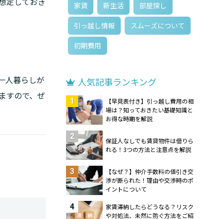
想定しておき
家賃
新生活
部屋探し
引っ越し情報
スムーズについて
初期費用
一人暮らしが
人気記事ランキング
ますので、ぜ
1
【早見表付き】引っ越し費用の相
場は？知っておきたい基礎知識と
お得な時期を解説
2
保証人なしでも賃貸物件は借りら
れる！3つの方法と注意点を解説
3
【なぜ？】仲介手数料の値引き交
渉が断られた！理由や交渉時のポ
イントについて
4
家賃滞納したらどうなる？リスク
や対処法、未然に防ぐ方法をご紹