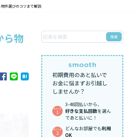
ら物件選びのコツまで解説
から物
検索
初期費用のあと払いで
お金に悩まずお引越し
しませんか？
3-48回払いから、
ポイント
好きな支払回数
を選ん
1
であと払いに！
どんなお部屋でも
利用
ポイント
2
OK