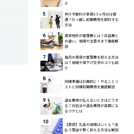
介
5
仲介手数料が家賃0.5ヶ月分は普
通？引っ越し初期費用を節約する
方法
6
賃貸物件の管理費とは？共益費と
の違い、相場や注意点まで徹底解
説
7
毎月の賃貸の管理費を抑える方法
は？相場や値下げ交渉のコツも紹
介
8
同棲準備は計画的に！やることリ
ストと同棲初期費用を徹底解説
9
退去費用が払えないときはどうす
る？対処法や退去費用が高額にな
るワケとは
10
【賃貸】礼金の相場はいくら？支
払う理由や賢く抑える方法も解説