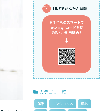
ポイント
LINEでかんたん登録
3
お手持ちのスマートフ
ォンで
QRコードを読
み込んで利用開始！
↓
カテゴリ一覧
離婚
マンション名
駅名