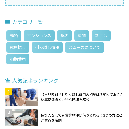
カテゴリ一覧
離婚
マンション名
駅名
家賃
新生活
部屋探し
引っ越し情報
スムーズについて
初期費用
人気記事ランキング
1
【早見表付き】引っ越し費用の相場は？知っておきた
い基礎知識とお得な時期を解説
2
保証人なしでも賃貸物件は借りられる！3つの方法と
注意点を解説