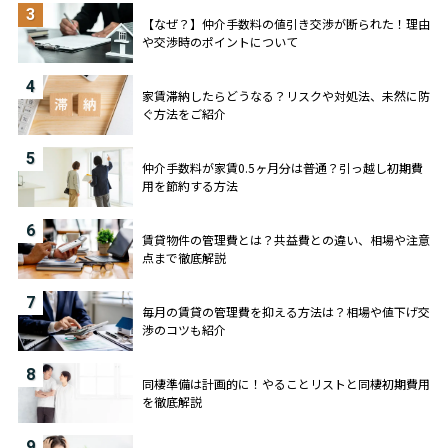
3
【なぜ？】仲介手数料の値引き交渉が断られた！理由
や交渉時のポイントについて
4
家賃滞納したらどうなる？リスクや対処法、未然に防
ぐ方法をご紹介
5
仲介手数料が家賃0.5ヶ月分は普通？引っ越し初期費
用を節約する方法
6
賃貸物件の管理費とは？共益費との違い、相場や注意
点まで徹底解説
7
毎月の賃貸の管理費を抑える方法は？相場や値下げ交
渉のコツも紹介
8
同棲準備は計画的に！やることリストと同棲初期費用
を徹底解説
9