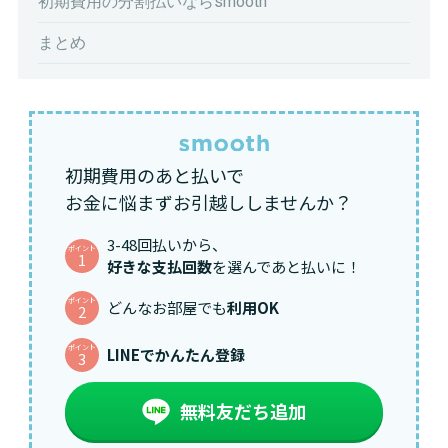
初期費用の分割払いならsmooth
まとめ
初期費用のあと払いで
お金に悩まずお引越ししませんか？
3-48回払いから、
ポイント
1
好きな支払回数
を選んであと払いに！
ポイント
どんなお部屋でも
利用OK
2
ポイント
LINEでかんたん登録
3
無料友だち追加