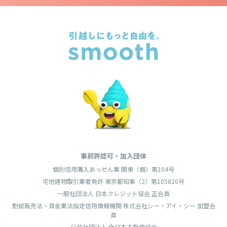
事前許認可・加入団体
個別信用購入あっせん業 関東（個）第104号
宅地建物取引業者免許 東京都知事（2）第105820号
一般社団法人 日本クレジット協会 正会員
割賦販売法・貸金業法指定信用情報機関 株式会社シー・アイ・シー 加盟会
無料友だち追加
員
公益社団法人 全日本不動産協会