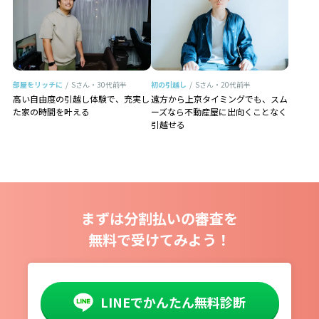
部屋をリッチに
/
Sさん・30代前半
初の引越し
/
Sさん・20代前半
高い自由度の引越し体験で、充実し
遠方から上京タイミングでも、スム
た家の時間を叶える
ーズなら不動産屋に出向くことなく
引越せる
まずは分割払いの審査を
無料で受けてみよう！
LINEでかんたん無料診断