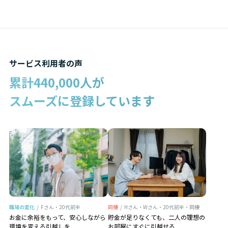
サービス利用者の声
累計
440,000
人が
スムーズに登録しています
職場の変化
/
Fさん・20代前半
同棲
/
Hさん・Wさん・20代前半・同棲
お金に余裕をもって、安心しながら
貯金が足りなくても、二人の理想の
環境を変える引越しを
お部屋にすぐに引越せる