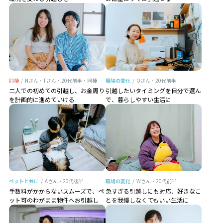
同棲
/
Nさん・Tさん・20代前半・同棲
職場の変化
/
Oさん・20代前半
二人での初めての引越し、お金周り
引越したいタイミングを自分で選ん
を計画的に進めていける
で、暮らしやすい生活に
ペットと共に
/
Aさん・20代後半
職場の変化
/
Wさん・20代前半
手数料がかからないスムーズで、ペ
急すぎる引越しにも対応、好きなこ
ット可のわがまま物件へお引越し
とを我慢しなくてもいい生活に