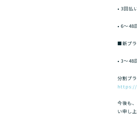
• 3回
• 6〜4
■新プラ
• 3〜4
https:/
今後も
い申し上