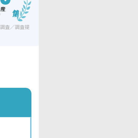
動産
店
ジ調査／調査提