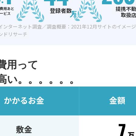
提携不
費用あと
登録者数
ービス
取扱
インターネット調査／調査概要：2021年12月サイトのイメー
ンドリサーチ
費用って
高い。。。。。。