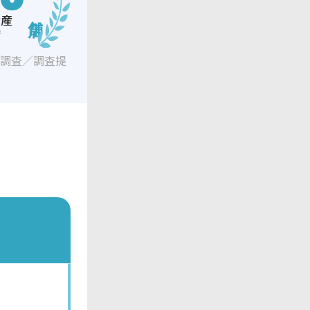
動産
店
ジ調査／調査提