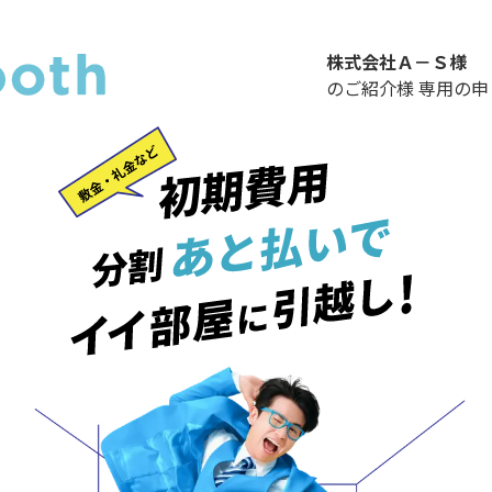
株式会社Ａ－Ｓ
様
のご紹介様 専用の