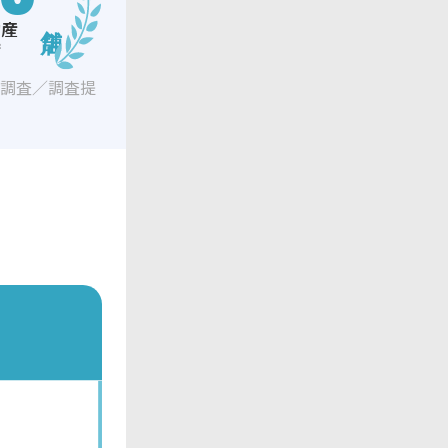
動産
店
ジ調査／調査提